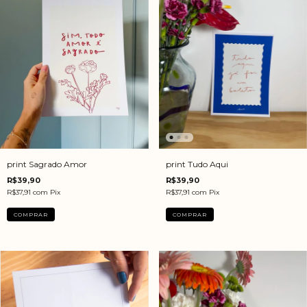
print Sagrado Amor
print Tudo Aqui
R$39,90
R$39,90
R$37,91
com
Pix
R$37,91
com
Pix