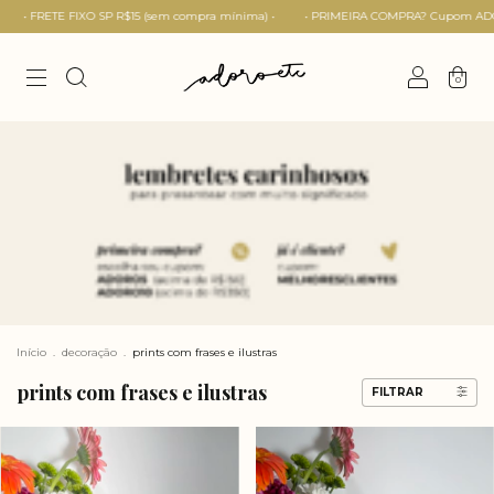
 FIXO SP R$15 (sem compra mínima) •
• PRIMEIRA COMPRA? Cupom ADORO5 (acima 
0
Início
.
decoração
.
prints com frases e ilustras
prints com frases e ilustras
FILTRAR