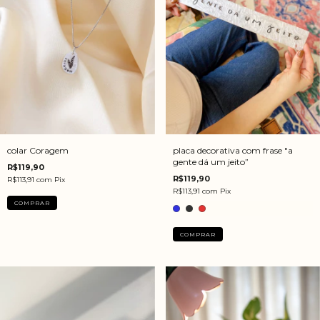
colar Coragem
placa decorativa com frase "a
gente dá um jeito”
R$119,90
R$119,90
R$113,91
com
Pix
R$113,91
com
Pix
COMPRAR
COMPRAR